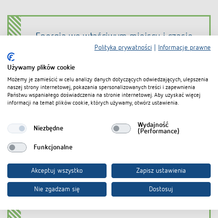
Energia we właściwym miejscu i czasie
Polityka prywatności
|
Informacje prawne
Żaden obszar naszego codziennego życia nie
może obejść się bez kwestii zużycia energii.
Używamy plików cookie
Jednak wiele dobrych pomysłów jest często
Możemy je zamieścić w celu analizy danych dotyczących odwiedzających, ulepszenia
naszej strony internetowej, pokazania spersonalizowanych treści i zapewnienia
hamowanych przez wygodę ludzi i strach przed
Państwu wspaniałego doświadczenia na stronie internetowej. Aby uzyskać więcej
utratą komfortu. Nie ma jednak potrzeby, aby
informacji na temat plików cookie, których używamy, otwórz ustawienia.
budynki były równomiernie hartowane lub
oświetlone od piwnicy po dach. Ludzie potrzebują
Wydajność
Niezbędne
(Performance)
komfortu tylko w swoim bezpośrednim otoczeniu;
w najlepszym przypadku przenosi się on wraz z
Funkcjonalne
nimi z pokoju do pokoju jak ochronny kokon
ciepła, światła i powietrza. To właśnie ta strefa
Akceptuj wszystko
Zapisz ustawienia
komfortu wokół ludzi jest celem koncepcji
automatyki budynkowej skoncentrowanej na
Nie zgadzam się
Dostosuj
człowieku.