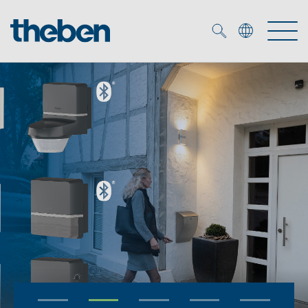
Merkzettel (
0
)
Produkty
Katalogi
KNX
Rozwiązania
Inteligentny dom
Katalogi
DALI
Nowości
Rozwiązania
Czujniki obecności i ruchu
Serwis
Nowości
Oprawy LED