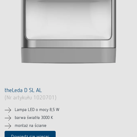
Firma
Portal BIM
Sterowanie czasem i oświetleniem
LUXORliving
Sterowanie klimatem
Oferty pracy
Akcesoria
100 lat Theben
Osoby kontaktowe
theLeda D SL AL
(Nr artykułu 1020701)
Lampa LED o mocy 8,5 W
barwa światła 3000 K
montaż na ścianie