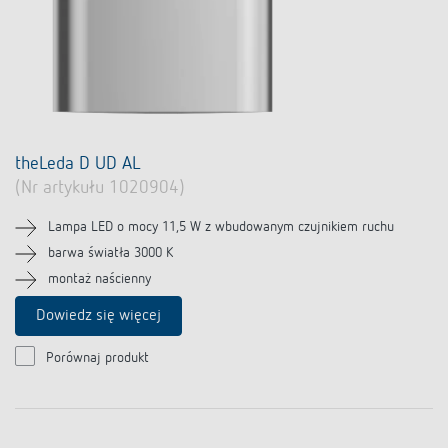
theLeda D UD AL
(Nr artykułu 1020904)
Lampa LED o mocy 11,5 W z wbudowanym czujnikiem ruchu
barwa światła 3000 K
montaż naścienny
Dowiedz się więcej
Porównaj produkt