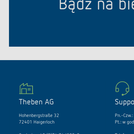
Bądź na bi
Theben AG
Suppo
Hohenbergstraße 32
Pn.-Czw.:
72401 Haigerloch
Pt.: w go