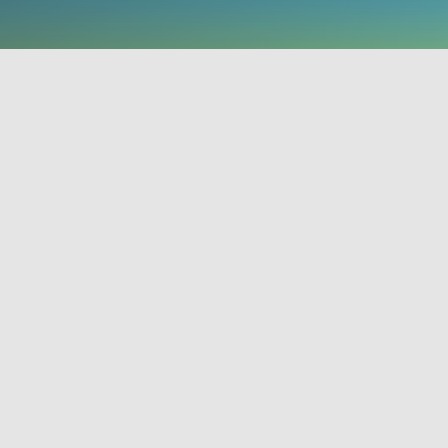
Piloty do czujników / reflektorów
Materiały montażowe do czujników /
reflektorów
Dowiedz się więcej