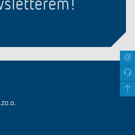
wsletterem!
zo.o.