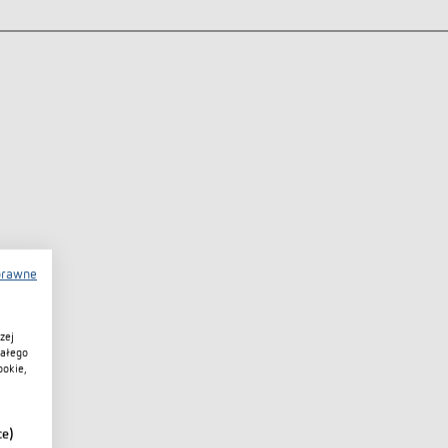
prawne
zej
iałego
ookie,
ce)