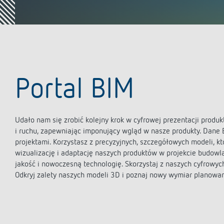
theLeda D
Analog
theLeda S
Wyłącz
schodo
Dowiedz się więcej
Ściemn
Dowiedz
Portal BIM
Udało nam się zrobić kolejny krok w cyfrowej prezentacji produ
i ruchu, zapewniając imponujący wgląd w nasze produkty. Dane 
projektami. Korzystasz z precyzyjnych, szczegółowych modeli, k
wizualizację i adaptację naszych produktów w projekcie budo
jakość i nowoczesną technologię. Skorzystaj z naszych cyfrowych
Odkryj zalety naszych modeli 3D i poznaj nowy wymiar planowa