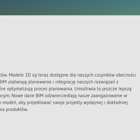
Czujniki
owe programatory czasowe
nik czasowy oświetlenia
wego
iacz
 się więcej
któw. Modele 3D są teraz dostępne dla naszych czujników obecności
BIM ułatwiają planowanie i integrację naszych rozwiązań z
tóre optymalizują proces planowania. Umożliwia to jeszcze lepszą
wlanym. Nowe dane BIM odzwierciedlają nasze zaangażowanie w
 modeli, aby projektować swoje projekty wydajniej i dokładniej.
nia produktów.