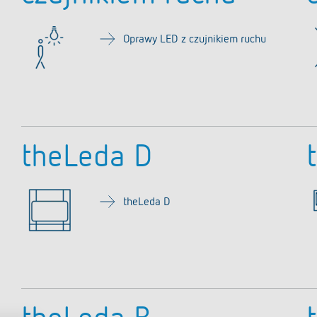
Czujniki
owe programatory czasowe
nik czasowy oświetlenia
Oprawy LED z czujnikiem ruchu
wego
iacz
 się więcej
theLeda D
theLeda D