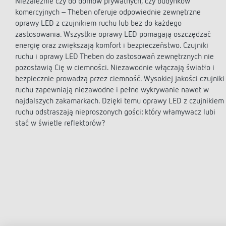
Niezależnie czy do domów prywatnych, czy budynków
komercyjnych – Theben oferuje odpowiednie zewnętrzne
theLeda D
Analog
oprawy LED z czujnikiem ruchu lub bez do każdego
theLeda S
Wyłącz
zastosowania. Wszystkie oprawy LED pomagają oszczędzać
schodo
Dowiedz się więcej
energię oraz zwiększają komfort i bezpieczeństwo. Czujniki
Ściemn
ruchu i oprawy LED Theben do zastosowań zewnętrznych nie
Dowiedz
pozostawią Cię w ciemności. Niezawodnie włączają światło i
bezpiecznie prowadzą przez ciemność. Wysokiej jakości czujniki
ruchu zapewniają niezawodne i pełne wykrywanie nawet w
najdalszych zakamarkach. Dzięki temu oprawy LED z czujnikiem
ruchu odstraszają nieproszonych gości: który włamywacz lubi
stać w świetle reflektorów?