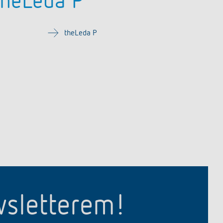
theLeda P
theLeda P
wsletterem!