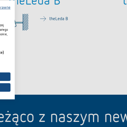
theLeda B
prawne
theLeda B
zej
iałego
ookie,
ce)
eżąco z naszym ne