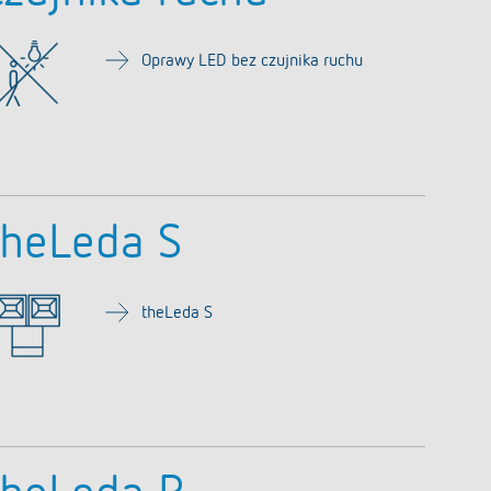
Piloty do czujników / reflektorów
Materiały montażowe do czujników /
Oprawy LED bez czujnika ruchu
reflektorów
Dowiedz się więcej
theLeda S
theLeda S