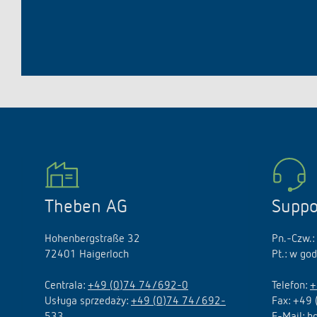
Theben AG
Suppo
Hohenbergstraße 32
Pn.-Czw.:
72401 Haigerloch
Pt.: w go
Centrala:
+49 (0)74 74/692-0
Telefon:
+
Usługa sprzedaży:
+49 (0)74 74/ 692-
Fax: +49
533
E-Mail:
h