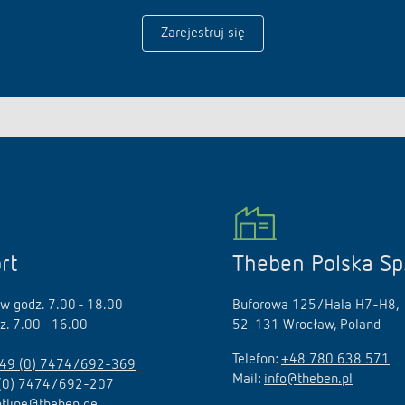
Zarejestruj się
rt
Theben Polska Sp.
 w godz. 7.00 - 18.00
Buforowa 125/Hala H7-H8,
dz. 7.00 - 16.00
52-131 Wrocław, Poland
Telefon:
+48 780 638 571
49 (0) 7474/692-369
Mail:
info@theben.pl
 (0) 7474/692-207
otline@theben.de