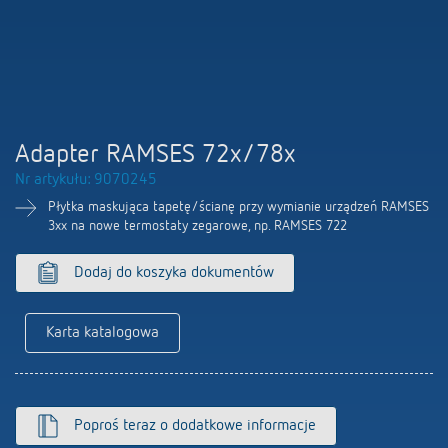
Firma
Portal BIM
Sterowanie czasem i oświetleniem
LUXORliving
Sterowanie klimatem
Oferty pracy
Akcesoria
100 lat Theben
Adapter RAMSES 72x/78x
Nr artykułu: 9070245
Osoby kontaktowe
Płytka maskująca tapetę/ścianę przy wymianie urządzeń RAMSES
3xx na nowe termostaty zegarowe, np. RAMSES 722
Dodaj do koszyka dokumentów
Karta katalogowa
Poproś teraz o dodatkowe informacje