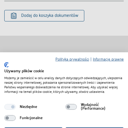
Dodaj do koszyka dokumentów
Produkty powiązane
Polityka prywatności
|
Informacje prawne
Używamy plików cookie
Możemy je zamieścić w celu analizy danych dotyczących odwiedzających, ulepszenia
naszej strony internetowej, pokazania spersonalizowanych treści i zapewnienia
Państwu wspaniałego doświadczenia na stronie internetowej. Aby uzyskać więcej
informacji na temat plików cookie, których używamy, otwórz ustawienia.
Wydajność
Niezbędne
(Performance)
Funkcjonalne