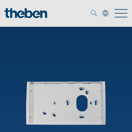
Merkzettel (
0
)
Produkty
Katalogi
KNX
Rozwiązania
Inteligentny dom
Katalogi
DALI
Nowości
Rozwiązania
Czujniki obecności i ruchu
Serwis
Nowości
Oprawy LED