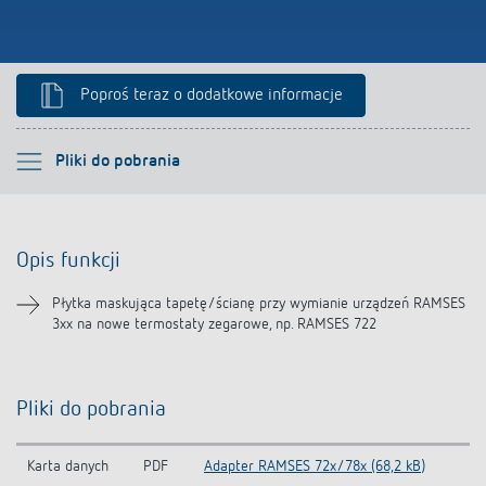
Poproś teraz o dodatkowe informacje
Proszę wybrać
Pliki do pobrania
Opis funkcji
Opis funkcji
Pliki do pobrania
Płytka maskująca tapetę/ścianę przy wymianie urządzeń RAMSES
3xx na nowe termostaty zegarowe, np. RAMSES 722
Produkty powiązane
Pliki do pobrania
Karta danych
PDF
Adapter RAMSES 72x/78x (68,2 kB)