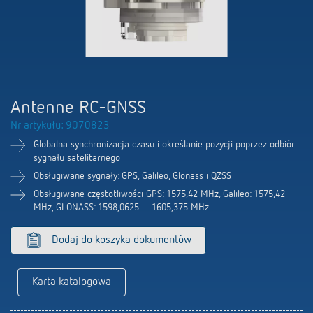
Firma
Portal BIM
Sterowanie czasem i oświetleniem
LUXORliving
Sterowanie klimatem
Oferty pracy
Akcesoria
100 lat Theben
Antenne RC-GNSS
Nr artykułu: 9070823
Osoby kontaktowe
Globalna synchronizacja czasu i określanie pozycji poprzez odbiór
sygnału satelitarnego
Obsługiwane sygnały: GPS, Galileo, Glonass i QZSS
Obsługiwane częstotliwości GPS: 1575,42 MHz, Galileo: 1575,42
MHz, GLONASS: 1598,0625 … 1605,375 MHz
Dodaj do koszyka dokumentów
Karta katalogowa