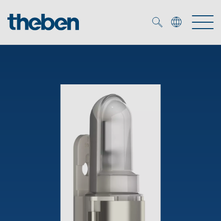
Merkzettel (
0
)
Produkty
Katalogi
KNX
Rozwiązania
Inteligentny dom
Katalogi
DALI
Nowości
Rozwiązania
Czujniki obecności i ruchu
Serwis
Nowości
Oprawy LED