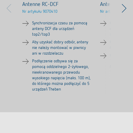
Antenne RC-DCF
Antenne RC-G
Nr artykułu
9070410
Nr artykułu
90708
Synchronizacja czasu za pomocą
Globalna sync
anteny DCF dla urządzeń
określanie po
top2/top3
sygnału satel
Aby uzyskać dobry odbiór, anteny
Obsługiwane s
nie należy montować w piwnicy
Glonass i QZ
ani w rozdzielaczu
Obsługiwane 
Podłączenie odbywa się za
1575,42 MHz, 
pomocą oddzielnego 2-żyłowego,
MHz, GLONAS
nieekranowanego przewodu
1605,375 MH
wysokiego napięcia (maks. 100 m),
do którego można podłączyć do 5
urządzeń Theben