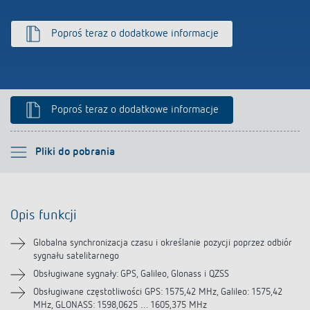
Poproś teraz o dodatkowe informacje
Poproś teraz o dodatkowe informacje
Proszę wybrać
Pliki do pobrania
Opis funkcji
Opis funkcji
Pliki do pobrania
Globalna synchronizacja czasu i określanie pozycji poprzez odbiór
sygnału satelitarnego
Produkty powiązane
Obsługiwane sygnały: GPS, Galileo, Glonass i QZSS
Obsługiwane częstotliwości GPS: 1575,42 MHz, Galileo: 1575,42
MHz, GLONASS: 1598,0625 … 1605,375 MHz