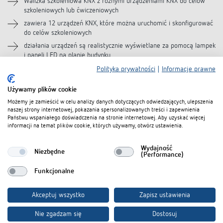
Walizka szkoleniowa KNX z różnymi urządzeniami KNX do celów
szkoleniowych lub ćwiczeniowych
zawiera 12 urządzeń KNX, które można uruchomić i skonfigurować
do celów szkoleniowych
działania urządzeń są realistycznie wyświetlane za pomocą lampek
i paneli LED na planie budynku
przejrzysta konstrukcja wszystkich komponentów, łatwe
Polityka prywatności
|
Informacje prawne
wprowadzenie do tematyki KNX
Używamy plików cookie
Do programowania KNX potrzebna jest licencja na
oprogramowanie ETS; nie jest ona dołączona do zestawu i można
Możemy je zamieścić w celu analizy danych dotyczących odwiedzających, ulepszenia
ją nabyć na stronie https://my.knx.org
naszej strony internetowej, pokazania spersonalizowanych treści i zapewnienia
Państwu wspaniałego doświadczenia na stronie internetowej. Aby uzyskać więcej
informacji na temat plików cookie, których używamy, otwórz ustawienia.
Pliki do pobrania
Wydajność
Niezbędne
(Performance)
Funkcjonalne
Całkowita baza
KNXprod-KNX-Database (all
ZIP
danych KNX
products) (22,1 MB)
Akceptuj wszystko
Zapisz ustawienia
Karta danych
PDF
Ausbildungskoffer KNX (197,7 kB)
Nie zgadzam się
Dostosuj