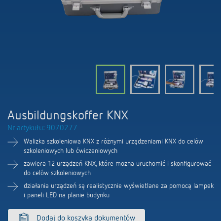
Firma
Portal BIM
Sterowanie czasem i oświetleniem
LUXORliving
Sterowanie klimatem
Oferty pracy
Akcesoria
100 lat Theben
Osoby kontaktowe
Ausbildungskoffer KNX
Nr artykułu: 9070277
Walizka szkoleniowa KNX z różnymi urządzeniami KNX do celów
szkoleniowych lub ćwiczeniowych
zawiera 12 urządzeń KNX, które można uruchomić i skonfigurować
do celów szkoleniowych
działania urządzeń są realistycznie wyświetlane za pomocą lampek
i paneli LED na planie budynku
Dodaj do koszyka dokumentów