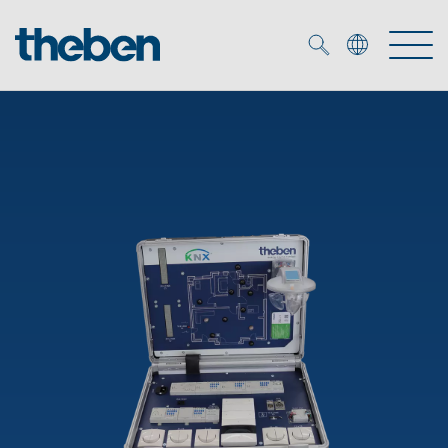
Merkzettel (
0
)
Produkty
Katalogi
KNX
Rozwiązania
Inteligentny dom
Katalogi
DALI
Nowości
Rozwiązania
Czujniki obecności i ruchu
Serwis
Nowości
Oprawy LED