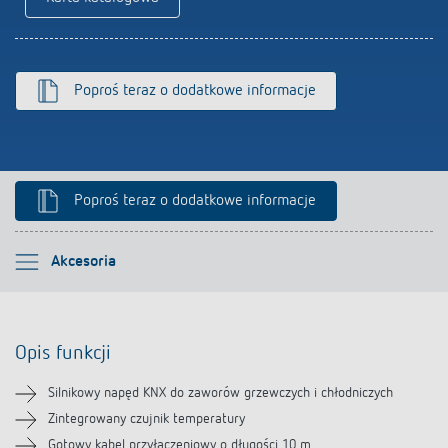
Poproś teraz o dodatkowe informacje
Poproś teraz o dodatkowe informacje
Proszę wybrać
Akcesoria
Opis funkcji
Opis funkcji
Informacje techniczne
Silnikowy napęd KNX do zaworów grzewczych i chłodniczych
Pliki do pobrania
Zintegrowany czujnik temperatury
Gotowy kabel przyłączeniowy o długości 10 m