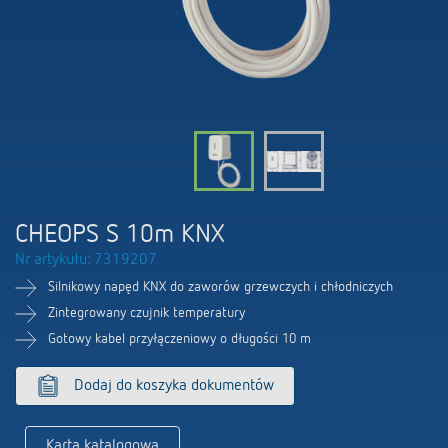
Firma
Portal BIM
Sterowanie czasem i oświetleniem
LUXORliving
Sterowanie klimatem
Oferty pracy
Akcesoria
100 lat Theben
Osoby kontaktowe
CHEOPS S 10m KNX
Nr artykułu: 7319207
Silnikowy napęd KNX do zaworów grzewczych i chłodniczych
Zintegrowany czujnik temperatury
Gotowy kabel przyłączeniowy o długości 10 m
Dodaj do koszyka dokumentów
Karta katalogowa