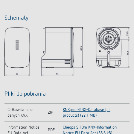
Schematy
Pliki do pobrania
Całkowita baza
KNXprod-KNX-Database (all
ZIP
danych KNX
products) (22,1 MB)
Information Notice
Cheops S 10m KNX-Information
PDF
EU Data Act
Notice EU Data Act (58,6 kB)