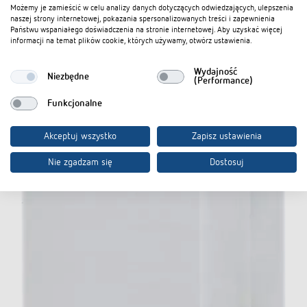
Dodaj do koszyka dokumentów
Możemy je zamieścić w celu analizy danych dotyczących odwiedzających, ulepszenia
naszej strony internetowej, pokazania spersonalizowanych treści i zapewnienia
Państwu wspaniałego doświadczenia na stronie internetowej. Aby uzyskać więcej
informacji na temat plików cookie, których używamy, otwórz ustawienia.
Karta katalogowa
Wydajność
Niezbędne
(Performance)
Funkcjonalne
Akceptuj wszystko
Zapisz ustawienia
Nie zgadzam się
Dostosuj