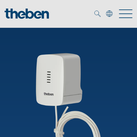
Merkzettel (
0
)
Produkty
Katalogi
KNX
Rozwiązania
Inteligentny dom
Katalogi
DALI
Nowości
Rozwiązania
Czujniki obecności i ruchu
Serwis
Nowości
Oprawy LED