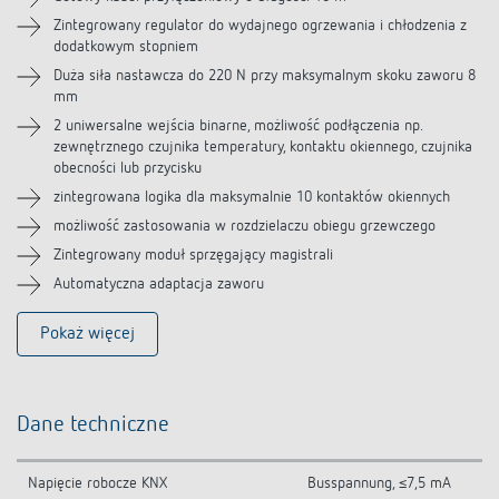
Akcesoria
Zintegrowany regulator do wydajnego ogrzewania i chłodzenia z
dodatkowym stopniem
Duża siła nastawcza do 220 N przy maksymalnym skoku zaworu 8
mm
2 uniwersalne wejścia binarne, możliwość podłączenia np.
zewnętrznego czujnika temperatury, kontaktu okiennego, czujnika
obecności lub przycisku
zintegrowana logika dla maksymalnie 10 kontaktów okiennych
możliwość zastosowania w rozdzielaczu obiegu grzewczego
Zintegrowany moduł sprzęgający magistrali
Automatyczna adaptacja zaworu
Pokaż więcej
Dane techniczne
Napięcie robocze KNX
Busspannung, ≤7,5 mA