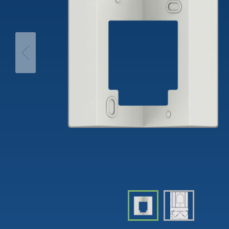
theLeda D
Analog
theLeda S
Wyłącz
schodo
Dowiedz się więcej
Ściemn
Dowiedz