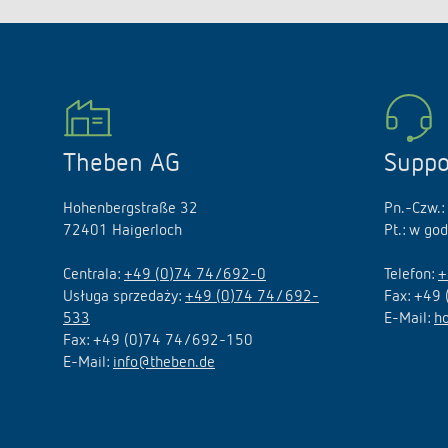
Theben AG
Suppo
Hohenbergstraße 32
Pn.-Czw.:
72401 Haigerloch
Pt.: w go
Centrala:
+49 (0)74 74/692-0
Telefon:
+
Usługa sprzedaży:
+49 (0)74 74/ 692-
Fax: +49
533
E-Mail:
h
Fax: +49 (0)74 74/692-150
E-Mail:
info@theben.de