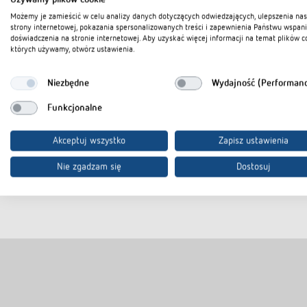
Możemy je zamieścić w celu analizy danych dotyczących odwiedzających, ulepszenia nas
strony internetowej, pokazania spersonalizowanych treści i zapewnienia Państwu wspan
doświadczenia na stronie internetowej. Aby uzyskać więcej informacji na temat plików c
których używamy, otwórz ustawienia.
Pliki do pobrania
Niezbędne
Wydajność (Performan
Karta danych
PDF
Funkcjonalne
Akceptuj wszystko
Zapisz ustawienia
Dodaj do koszyka dokumentów
Nie zgadzam się
Dostosuj