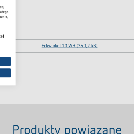
zej
iałego
ookie,
ce)
Eckwinkel 10 WH (340,2 kB)
Produkty powiązane