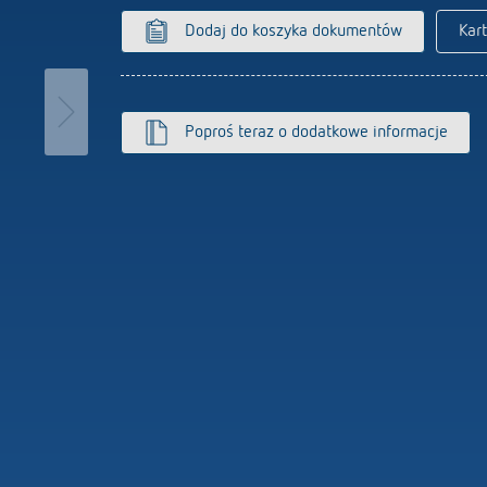
Czujniki
owe programatory czasowe
Dodaj do koszyka dokumentów
Kar
nik czasowy oświetlenia
wego
iacz
Poproś teraz o dodatkowe informacje
 się więcej