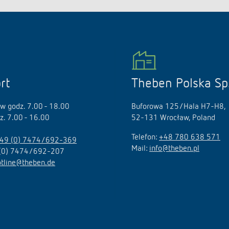
rt
Theben Polska Sp.
 w godz. 7.00 - 18.00
Buforowa 125/Hala H7-H8,
dz. 7.00 - 16.00
52-131 Wrocław, Poland
Telefon:
+48 780 638 571
49 (0) 7474/692-369
Mail:
info@theben.pl
 (0) 7474/692-207
otline@theben.de