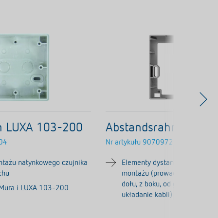
 LUXA 103-200
Abstandsrahmen 10 
04
Nr artykułu
9070972
tażu natynkowego czujnika
Elementy dystansowe do elas
chu
montażu (prowadzenie przew
dołu, z boku, od góry i więcej 
eMura i LUXA 103-200
układanie kabli)