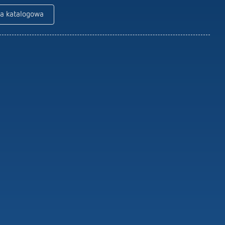
Piloty do czujników / reflektorów
ta katalogowa
Materiały montażowe do czujników /
reflektorów
Dowiedz się więcej