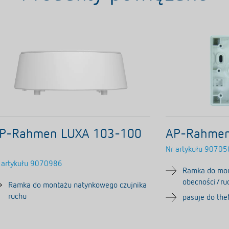
P-Rahmen LUXA 103-100
AP-Rahmen
Nr artykułu
90705
 artykułu
9070986
Ramka do mon
obecności/ru
Ramka do montażu natynkowego czujnika
ruchu
pasuje do th