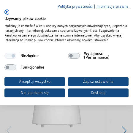
Karta danych
PDF
Eckwinkel theLuxa P BK (342,1 kB)
Polityka prywatności
|
Informacje prawne
Używamy plików cookie
Możemy je zamieścić w celu analizy danych dotyczących odwiedzających, ulepszenia
Dodaj do koszyka dokumentów
naszej strony internetowej, pokazania spersonalizowanych treści i zapewnienia
Państwu wspaniałego doświadczenia na stronie internetowej. Aby uzyskać więcej
informacji na temat plików cookie, których używamy, otwórz ustawienia.
Wydajność
Niezbędne
(Performance)
Funkcjonalne
Produkty powiązane
Akceptuj wszystko
Zapisz ustawienia
Nie zgadzam się
Dostosuj