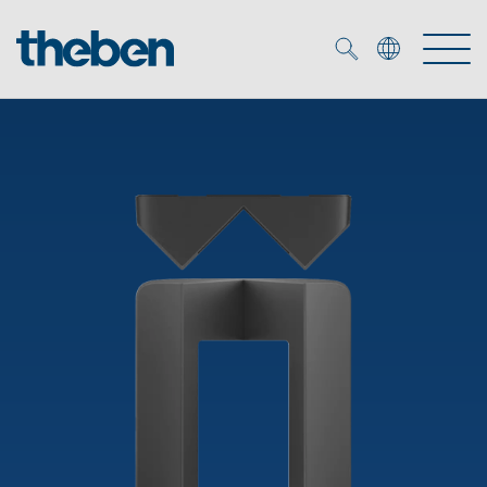
Merkzettel (
0
)
Produkty
Katalogi
KNX
Rozwiązania
Inteligentny dom
Katalogi
DALI
Nowości
Rozwiązania
Czujniki obecności i ruchu
Serwis
Nowości
Oprawy LED