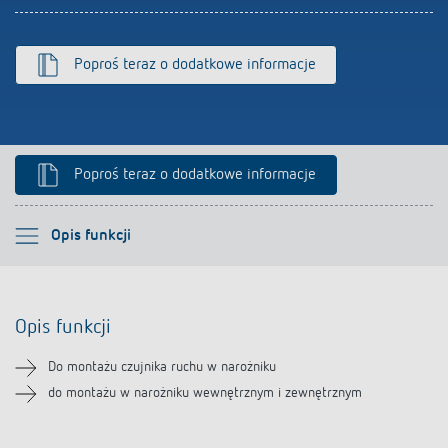
Poproś teraz o dodatkowe informacje
Poproś teraz o dodatkowe informacje
Proszę wybrać
Opis funkcji
Opis funkcji
Opis funkcji
Pliki do pobrania
Do montażu czujnika ruchu w narożniku
Produkty powiązane
do montażu w narożniku wewnętrznym i zewnętrznym