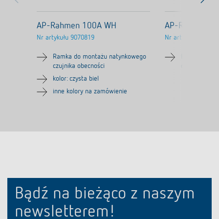
AP-Rahmen 100A WH
AP-Rahmen LU
Nr artykułu
9070819
Nr artykułu
90709
Ramka do montażu natynkowego
Ramka do mo
czujnika obecności
czujnika ruch
kolor: czysta biel
inne kolory na zamówienie
Bądź na bieżąco z naszym
newsletterem!