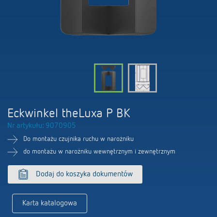
Firma
Portal BIM
Sterowanie czasem i oświetleniem
LUXORliving
Sterowanie klimatem
Oferty pracy
Akcesoria
100 lat Theben
Osoby kontaktowe
Eckwinkel theLuxa P BK
Nr artykułu: 9070905
Do montażu czujnika ruchu w narożniku
do montażu w narożniku wewnętrznym i zewnętrznym
Dodaj do koszyka dokumentów
Karta katalogowa