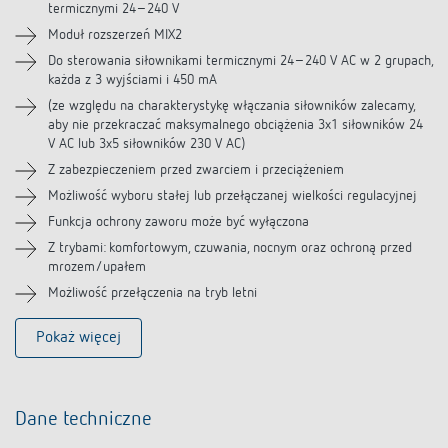
termicznymi 24–240 V
Moduł rozszerzeń MIX2
Filmy
Do sterowania siłownikami termicznymi 24–240 V AC w 2 grupach,
każda z 3 wyjściami i 450 mA
Akcesoria
(ze względu na charakterystykę włączania siłowników zalecamy,
aby nie przekraczać maksymalnego obciążenia 3x1 siłowników 24
V AC lub 3x5 siłowników 230 V AC)
Z zabezpieczeniem przed zwarciem i przeciążeniem
Możliwość wyboru stałej lub przełączanej wielkości regulacyjnej
Funkcja ochrony zaworu może być wyłączona
Z trybami: komfortowym, czuwania, nocnym oraz ochroną przed
mrozem/upałem
Możliwość przełączenia na tryb letni
Pokaż więcej
Dane techniczne