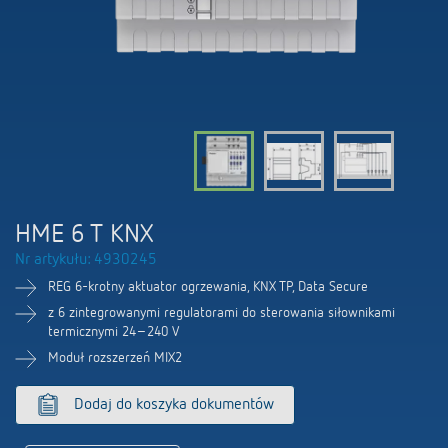
Firma
Portal BIM
Sterowanie czasem i oświetleniem
LUXORliving
Sterowanie klimatem
Oferty pracy
Akcesoria
100 lat Theben
Osoby kontaktowe
HME 6 T KNX
Nr artykułu: 4930245
REG 6-krotny aktuator ogrzewania, KNX TP, Data Secure
z 6 zintegrowanymi regulatorami do sterowania siłownikami
termicznymi 24–240 V
Moduł rozszerzeń MIX2
Dodaj do koszyka dokumentów