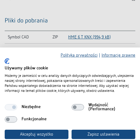
Pliki do pobrania
Symbol CAD
ZIP
HME 6 T KNX (994,9 kB)
Całkowita baza
KNXprod-KNX-Database (all
ZIP
Polityka prywatności
|
Informacje prawne
danych KNX
products) (22,1 MB)
Używamy plików cookie
Information Notice
HME 6 T KNX-Information Notice
PDF
EU Data Act
EU Data Act (58,6 kB)
Możemy je zamieścić w celu analizy danych dotyczących odwiedzających, ulepszenia
naszej strony internetowej, pokazania spersonalizowanych treści i zapewnienia
Państwu wspaniałego doświadczenia na stronie internetowej. Aby uzyskać więcej
CE declaration of
HME 6 T KNX-CE declaration of
PDF
informacji na temat plików cookie, których używamy, otwórz ustawienia.
conformity
conformity (362,1 kB)
Wydajność
Karta danych
PDF
HME 6 T KNX (509,8 kB)
Niezbędne
(Performance)
Funkcjonalne
Dodaj do koszyka dokumentów
Akceptuj wszystko
Zapisz ustawienia