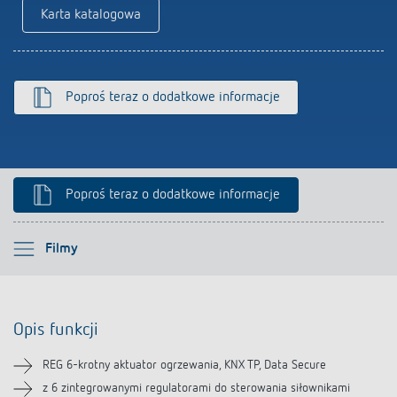
Karta katalogowa
Poproś teraz o dodatkowe informacje
Poproś teraz o dodatkowe informacje
Proszę wybrać
Filmy
Opis funkcji
Opis funkcji
Informacje techniczne
REG 6-krotny aktuator ogrzewania, KNX TP, Data Secure
Pliki do pobrania
z 6 zintegrowanymi regulatorami do sterowania siłownikami