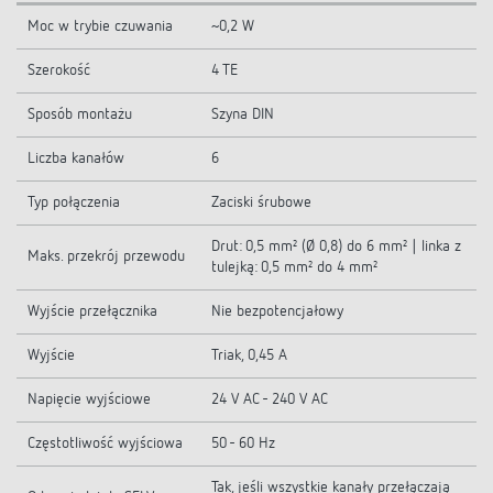
Moc w trybie czuwania
~0,2 W
Szerokość
4 TE
Sposób montażu
Szyna DIN
Liczba kanałów
6
Typ połączenia
Zaciski śrubowe
Drut: 0,5 mm² (Ø 0,8) do 6 mm² | linka z
Maks. przekrój przewodu
tulejką: 0,5 mm² do 4 mm²
Wyjście przełącznika
Nie bezpotencjałowy
Wyjście
Triak, 0,45 A
Napięcie wyjściowe
24 V AC - 240 V AC
Częstotliwość wyjściowa
50 - 60 Hz
Tak, jeśli wszystkie kanały przełączają