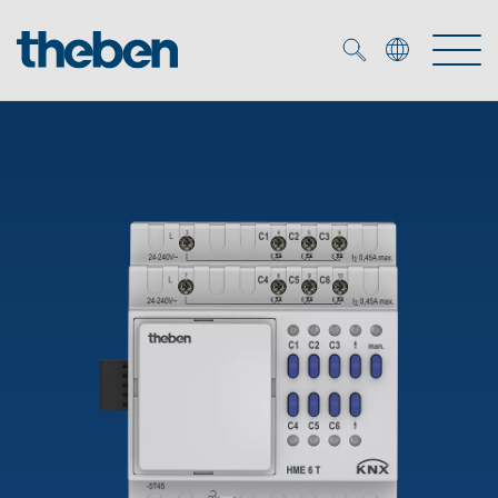
Merkzettel (
0
)
Produkty
Katalogi
KNX
Rozwiązania
Inteligentny dom
Katalogi
DALI
Nowości
Rozwiązania
Czujniki obecności i ruchu
Serwis
Nowości
Oprawy LED