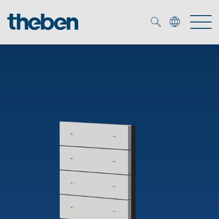
Merkzettel (
0
)
Produkty
Katalogi
KNX
Rozwiązania
Inteligentny dom
Katalogi
DALI
Nowości
Rozwiązania
Czujniki obecności i ruchu
Serwis
Nowości
Oprawy LED