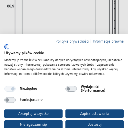
Polityka prywatności
|
Informacje prawne
Używamy plików cookie
Pliki do pobrania
Możemy je zamieścić w celu analizy danych dotyczących odwiedzających, ulepszenia
naszej strony internetowej, pokazania spersonalizowanych treści i zapewnienia
Państwu wspaniałego doświadczenia na stronie internetowej. Aby uzyskać więcej
informacji na temat plików cookie, których używamy, otwórz ustawienia.
Karta danych
PDF
iONprime PB 4R PWH (209,2 kB)
Wydajność
iONprime – czujnik dotykowy i kontroler
Niezbędne
Dokumenty –
(Performance)
PDF
pomieszczenia: dla pomieszczeń, które
ulotka
myślą razem z Tobą (3,9 MB)
Funkcjonalne
Dokumenty –
Profil produktu iONprime Touch – czujnik i
Akceptuj wszystko
Zapisz ustawienia
karta
PDF
kontroler pomieszczenia: dla przestrzeni,
charakterystyki
które myślą z wyprzedzeniem (545,8 kB)
Nie zgadzam się
Dostosuj