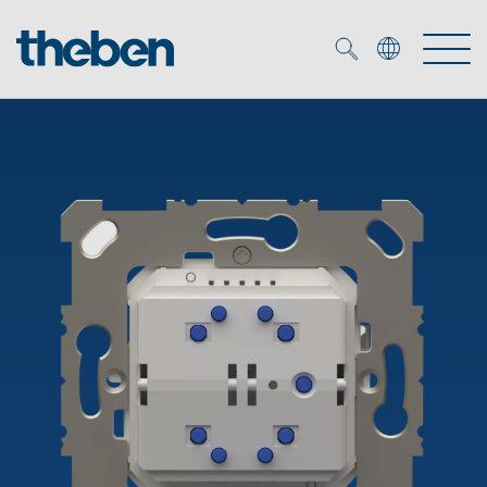
Merkzettel (
0
)
Produkty
Katalogi
KNX
Rozwiązania
Inteligentny dom
Katalogi
DALI
Nowości
Rozwiązania
Czujniki obecności i ruchu
Serwis
Nowości
Oprawy LED