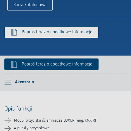
Karta katalogowa
Poproś teraz o dodatkowe informacje
Poproś teraz o dodatkowe informacje
Proszę wybrać
Akcesoria
Opis funkcji
Opis funkcji
Informacje techniczne
Moduł przycisku ściemniacza LUXORliving, KNX RF
Pliki do pobrania
4 punkty przyciskowe