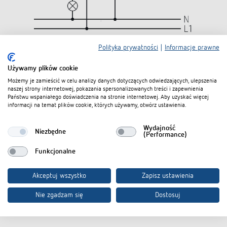
Polityka prywatności
|
Informacje prawne
Pliki do pobrania
Używamy plików cookie
Możemy je zamieścić w celu analizy danych dotyczących odwiedzających, ulepszenia
naszej strony internetowej, pokazania spersonalizowanych treści i zapewnienia
Karta danych
PDF
LUXORliving PD 1 RF (654,7 kB)
Państwu wspaniałego doświadczenia na stronie internetowej. Aby uzyskać więcej
informacji na temat plików cookie, których używamy, otwórz ustawienia.
Dodaj do koszyka dokumentów
Wydajność
Niezbędne
(Performance)
Funkcjonalne
Akcesoria
Akceptuj wszystko
Zapisz ustawienia
Nie zgadzam się
Dostosuj