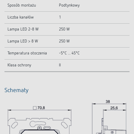
Sposób montażu
Podtynkowy
Liczba kanałów
1
Lampa LED 2-8 W
250 W
Lampa LED > 8 W
250 W
Temperatura otoczenia
-5°C ... 45°C
Klasa ochrony
II
Schematy