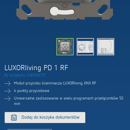
Firma
Portal BIM
Sterowanie czasem i oświetleniem
LUXORliving
Sterowanie klimatem
Oferty pracy
Akcesoria
100 lat Theben
Osoby kontaktowe
LUXORliving PD 1 RF
Nr artykułu: 4800675
Moduł przycisku ściemniacza LUXORliving, KNX RF
4 punkty przyciskowe
Uniwersalne zastosowanie w wielu programach przełączników 55
mm
Dodaj do koszyka dokumentów