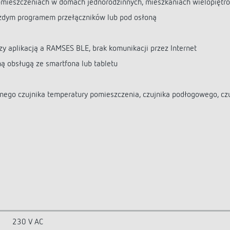
omieszczeniach w domach jednorodzinnych, mieszkaniach wielopiętro
żdym programem przełączników lub pod osłoną
y aplikacją a RAMSES BLE, brak komunikacji przez Internet
ną obsługą ze smartfona lub tabletu
ego czujnika temperatury pomieszczenia, czujnika podłogowego, czuj
230 V AC