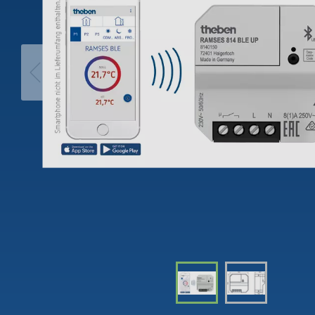
theLeda D
Analog
theLeda S
Wyłącz
schodo
Dowiedz się więcej
Ściemn
Dowiedz