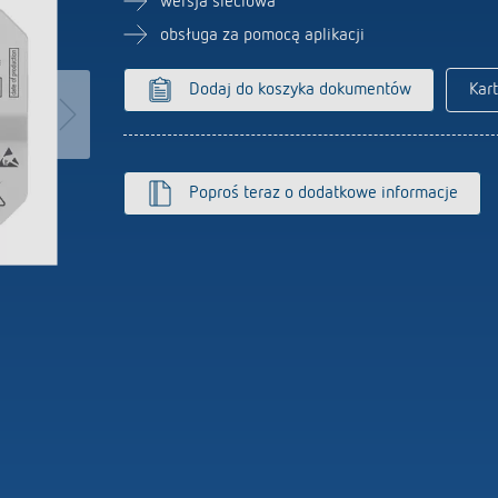
wersja sieciowa
Czujniki
owe programatory czasowe
obsługa za pomocą aplikacji
nik czasowy oświetlenia
wego
Dodaj do koszyka dokumentów
Kar
iacz
 się więcej
Poproś teraz o dodatkowe informacje