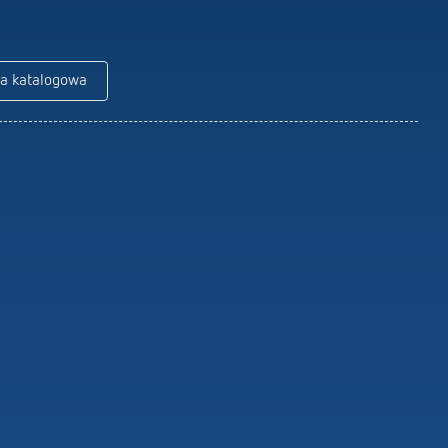
Piloty do czujników / reflektorów
Materiały montażowe do czujników /
reflektorów
ta katalogowa
Dowiedz się więcej