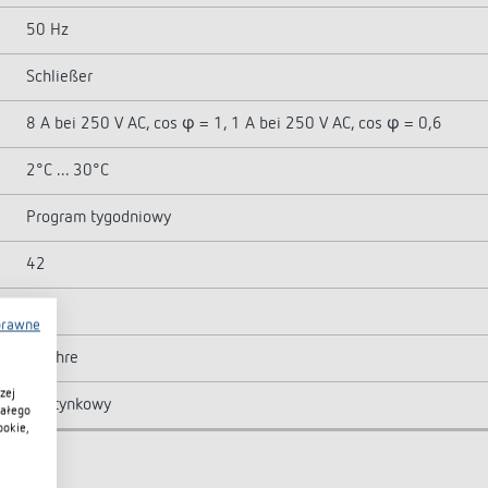
50 Hz
Schließer
8 A bei 250 V AC, cos φ = 1, 1 A bei 250 V AC, cos φ = 0,6
2°C ... 30°C
Program tygodniowy
42
Nie
prawne
4 Jahre
zej
Podtynkowy
iałego
ookie,