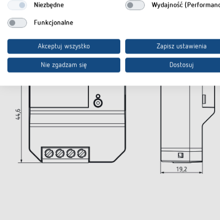
Niezbędne
Wydajność (Performan
Funkcjonalne
Schematy
Akceptuj wszystko
Zapisz ustawienia
Nie zgadzam się
Dostosuj