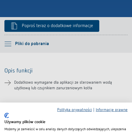
Poproś teraz o dodatkowe informacje
Proszę wybrać
Pliki do pobrania
Opis funkcji
Opis funkcji
Pliki do pobrania
Dodatkowo wymagane dla aplikacji ze sterowaniem wodą
użytkową lub czujnikiem zanurzeniowym kotła
Polityka prywatności
|
Informacje prawne
Pliki do pobrania
Używamy plików cookie
Karta danych
PDF
Tauchsensor RAMSES (47,6 kB)
Możemy je zamieścić w celu analizy danych dotyczących odwiedzających, ulepszenia