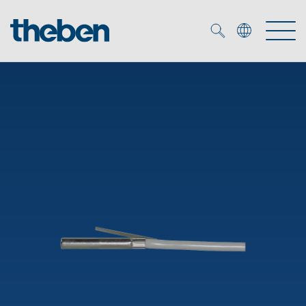
Merkzettel (
0
)
Produkty
Katalogi
KNX
Rozwiązania
Inteligentny dom
Katalogi
DALI
Nowości
Rozwiązania
Czujniki obecności i ruchu
Serwis
Nowości
Oprawy LED