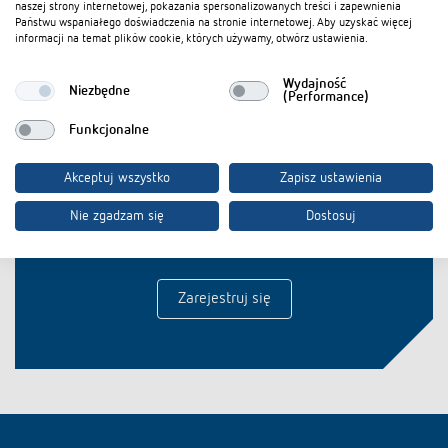
naszej strony internetowej, pokazania spersonalizowanych treści i zapewnienia
Państwu wspaniałego doświadczenia na stronie internetowej. Aby uzyskać więcej
informacji na temat plików cookie, których używamy, otwórz ustawienia.
Dodaj do koszyka dokumentów
Wydajność
Niezbędne
(Performance)
Funkcjonalne
Akceptuj wszystko
Zapisz ustawienia
Bądź na bieżąco z naszym
Nie zgadzam się
Dostosuj
newsletterem!
Zarejestruj się