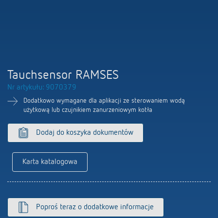
Firma
Portal BIM
Sterowanie czasem i oświetleniem
LUXORliving
Sterowanie klimatem
Oferty pracy
Akcesoria
100 lat Theben
Tauchsensor RAMSES
Nr artykułu: 9070379
Osoby kontaktowe
Dodatkowo wymagane dla aplikacji ze sterowaniem wodą
użytkową lub czujnikiem zanurzeniowym kotła
Dodaj do koszyka dokumentów
Karta katalogowa
Poproś teraz o dodatkowe informacje