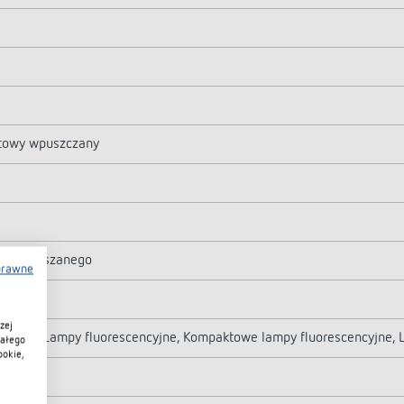
itowy wpuszczany
atła mieszanego
prawne
x
zej
ogeny, Lampy fluorescencyjne, Kompaktowe lampy fluorescencyjne, 
iałego
ookie,