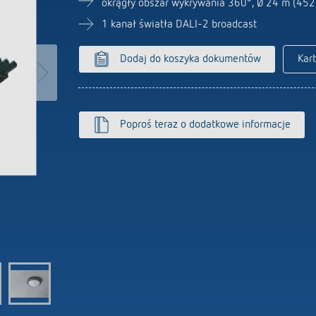
okrągły obszar wykrywania 360°, Ø 24 m (452
Czujniki
owe programatory czasowe
1 kanał światła DALI-2 broadcast
nik czasowy oświetlenia
wego
Dodaj do koszyka dokumentów
Kar
iacz
 się więcej
Poproś teraz o dodatkowe informacje