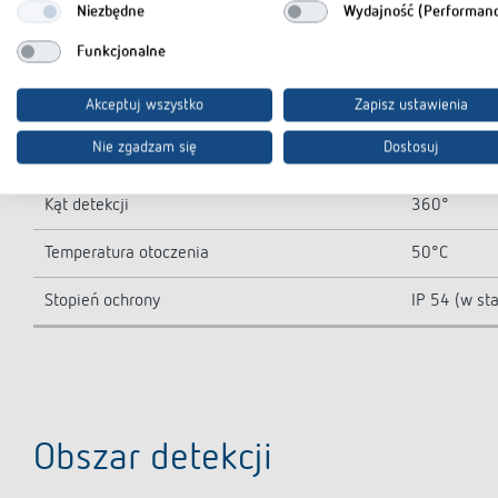
Niezbędne
Wydajność (Performan
Wyjście światła
Interfejs D
Funkcjonalne
Typ połączenia
Flachstecke
Akceptuj wszystko
Zapisz ustawienia
Wyjście przełącznika
DALI
Nie zgadzam się
Dostosuj
Obszar detekcji poprzecznej
452 m² (ø 
Kąt detekcji
360°
Temperatura otoczenia
50°C
Stopień ochrony
IP 54 (w s
Obszar detekcji