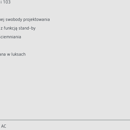
 i 103
nej swobody projektowania
a z funkcją stand-by
ściemniania
ana w luksach
 AC