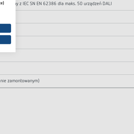
ce)
ALI zgodny z IEC SN EN 62386 dla maks. 50 urządzeń DALI
r
24 m)
tanie zamontowanym)