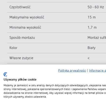
Częstotliwość
50 - 60 Hz
Maksymalna wysokość
15 m
Minimalna wysokość
1,7 m
Sposób montażu
Montaż suf
Kolor
Biały
Własne zużycie
<
Rodzaj pomiaru światła
Pomiar świ
Polityka prywatności
|
Informacje 
Zakres nastawy jasności
10 - 3000 l
Używamy plików cookie
Możemy je zamieścić w celu analizy danych dotyczących odwiedzających, ulepszenia nas
Rodzaje lamp
Żarówki/hal
strony internetowej, pokazania spersonalizowanych treści i zapewnienia Państwu wspan
doświadczenia na stronie internetowej. Aby uzyskać więcej informacji na temat plików c
których używamy, otwórz ustawienia.
Wyjście sterujące
100 mA