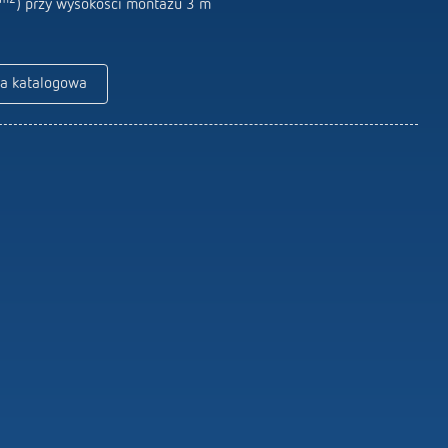
) przy wysokości montażu 3 m
Piloty do czujników / reflektorów
Materiały montażowe do czujników /
reflektorów
ta katalogowa
Dowiedz się więcej