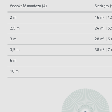
Wysokość montażu (A)
Siedzący (
2 m
16 m² | 4
2,5 m
24 m² | 5
3 m
28 m² | 6
3,5 m
38 m² | 7
6 m
10 m