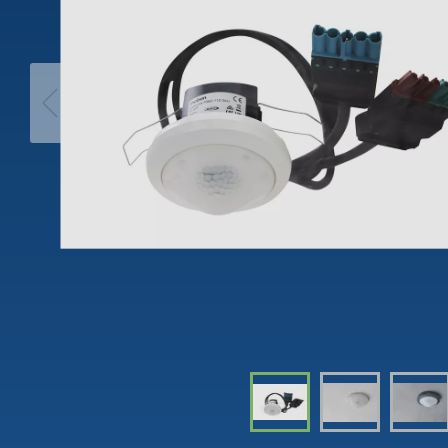
theLeda D
Analog
theLeda S
Wyłącz
schodo
Dowiedz się więcej
Ściemn
Dowiedz