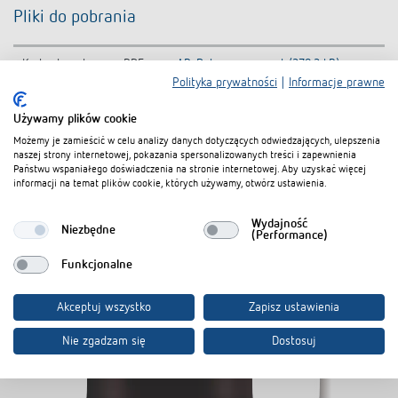
Pliki do pobrania
Karta danych
PDF
AP-Rahmen compact (270,2 kB)
Polityka prywatności
|
Informacje prawne
Używamy plików cookie
Dodaj do koszyka dokumentów
Możemy je zamieścić w celu analizy danych dotyczących odwiedzających, ulepszenia
naszej strony internetowej, pokazania spersonalizowanych treści i zapewnienia
Państwu wspaniałego doświadczenia na stronie internetowej. Aby uzyskać więcej
informacji na temat plików cookie, których używamy, otwórz ustawienia.
Wydajność
Niezbędne
(Performance)
Produkty powiązane
Funkcjonalne
Akceptuj wszystko
Zapisz ustawienia
Nie zgadzam się
Dostosuj