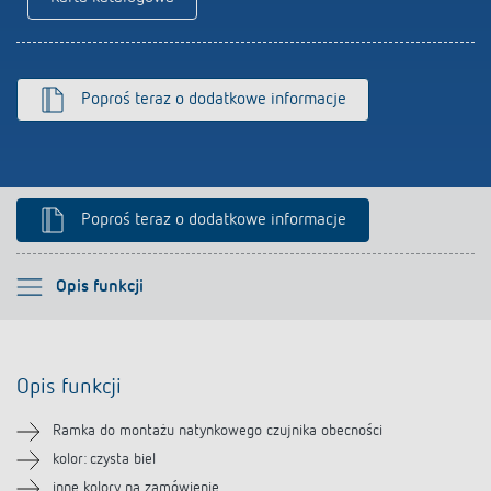
Poproś teraz o dodatkowe informacje
Poproś teraz o dodatkowe informacje
Proszę wybrać
Opis funkcji
Opis funkcji
Opis funkcji
Pliki do pobrania
Ramka do montażu natynkowego czujnika obecności
Produkty powiązane
kolor: czysta biel
inne kolory na zamówienie