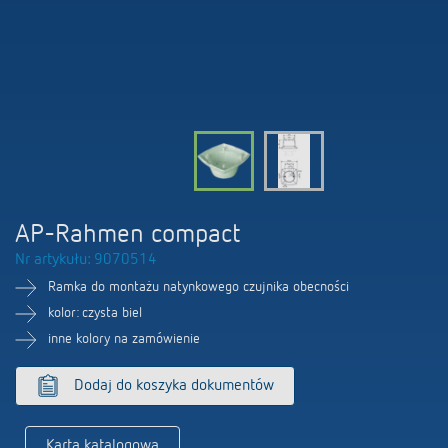
Firma
Portal BIM
Sterowanie czasem i oświetleniem
LUXORliving
Sterowanie klimatem
Oferty pracy
Akcesoria
100 lat Theben
Osoby kontaktowe
AP-Rahmen compact
Nr artykułu: 9070514
Ramka do montażu natynkowego czujnika obecności
kolor: czysta biel
inne kolory na zamówienie
Dodaj do koszyka dokumentów
Karta katalogowa