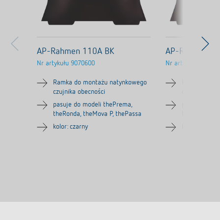
AP-Rahmen 110A BK
AP-Rahmen 1
Nr artykułu
9070600
Nr artykułu
90709
Ramka do montażu natynkowego
Ramka do mo
czujnika obecności
czujnika obec
pasuje do modeli thePrema,
pasuje do th
theRonda, theMova P, thePassa
theMova P, t
kolor: czarny
kolor: szary