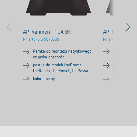
AP-Rahmen 110A BK
AP-Rahmen 1
Nr artykułu
9070600
Nr artykułu
90709
Ramka do montażu natynkowego
Ramka do mo
czujnika obecności
czujnika obec
pasuje do modeli thePrema,
pasuje do th
theRonda, theMova P, thePassa
theMova P, t
kolor: czarny
kolor: szary