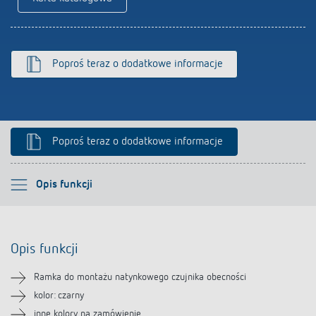
Poproś teraz o dodatkowe informacje
Poproś teraz o dodatkowe informacje
Proszę wybrać
Opis funkcji
Opis funkcji
Opis funkcji
Pliki do pobrania
Ramka do montażu natynkowego czujnika obecności
Produkty powiązane
kolor: czarny
inne kolory na zamówienie