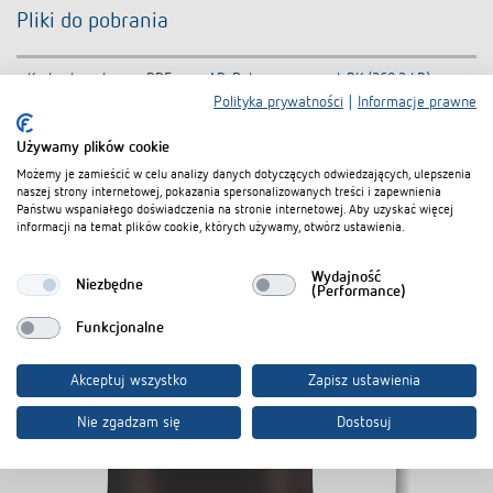
Pliki do pobrania
Karta danych
PDF
AP-Rahmen compact BK (268,3 kB)
Polityka prywatności
|
Informacje prawne
Używamy plików cookie
Dodaj do koszyka dokumentów
Możemy je zamieścić w celu analizy danych dotyczących odwiedzających, ulepszenia
naszej strony internetowej, pokazania spersonalizowanych treści i zapewnienia
Państwu wspaniałego doświadczenia na stronie internetowej. Aby uzyskać więcej
informacji na temat plików cookie, których używamy, otwórz ustawienia.
Wydajność
Niezbędne
(Performance)
Produkty powiązane
Funkcjonalne
Akceptuj wszystko
Zapisz ustawienia
Nie zgadzam się
Dostosuj