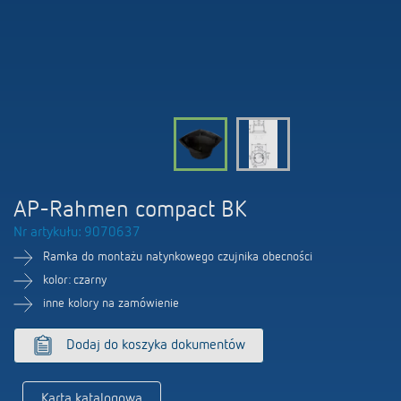
Firma
Portal BIM
Sterowanie czasem i oświetleniem
LUXORliving
Sterowanie klimatem
Oferty pracy
Akcesoria
100 lat Theben
Osoby kontaktowe
AP-Rahmen compact BK
Nr artykułu: 9070637
Ramka do montażu natynkowego czujnika obecności
kolor: czarny
inne kolory na zamówienie
Dodaj do koszyka dokumentów
Karta katalogowa