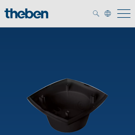
Merkzettel (
0
)
Produkty
Katalogi
KNX
Rozwiązania
Inteligentny dom
Katalogi
DALI
Nowości
Rozwiązania
Czujniki obecności i ruchu
Serwis
Nowości
Oprawy LED