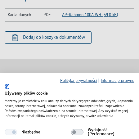
Karta danych
PDF
AP-Rahmen 100A WH (59,0 kB)
Dodaj do koszyka dokumentów
Polityka prywatności
|
Informacje prawne
Produkty powiązane
Używamy plików cookie
Możemy je zamieścić w celu analizy danych dotyczących odwiedzających, ulepszenia
naszej strony internetowej, pokazania spersonalizowanych treści i zapewnienia
Państwu wspaniałego doświadczenia na stronie internetowej. Aby uzyskać więcej
informacji na temat plików cookie, których używamy, otwórz ustawienia.
Wydajność
Niezbędne
(Performance)