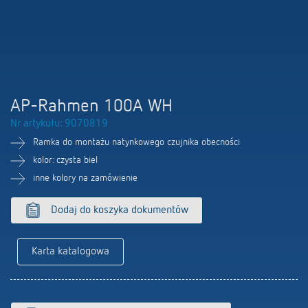
Firma
Portal BIM
Sterowanie czasem i oświetleniem
LUXORliving
Sterowanie klimatem
Oferty pracy
Akcesoria
100 lat Theben
AP-Rahmen 100A WH
Nr artykułu: 9070819
Osoby kontaktowe
Ramka do montażu natynkowego czujnika obecności
kolor: czysta biel
inne kolory na zamówienie
Dodaj do koszyka dokumentów
Karta katalogowa