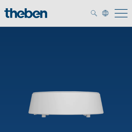
Merkzettel (
0
)
Produkty
Katalogi
KNX
Rozwiązania
Inteligentny dom
Katalogi
DALI
Nowości
Rozwiązania
Czujniki obecności i ruchu
Serwis
Nowości
Oprawy LED