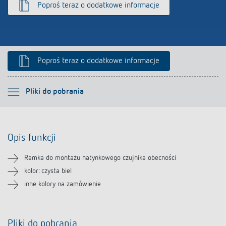
Poproś teraz o dodatkowe informacje
Poproś teraz o dodatkowe informacje
Proszę wybrać
Pliki do pobrania
Opis funkcji
Opis funkcji
Pliki do pobrania
Ramka do montażu natynkowego czujnika obecności
Produkty powiązane
kolor: czysta biel
inne kolory na zamówienie
Pliki do pobrania